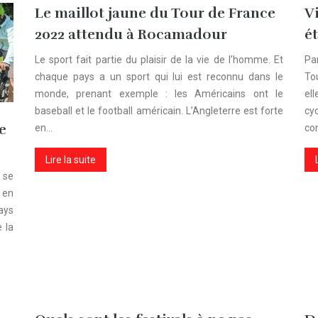
Le maillot jaune du Tour de France
V
2022 attendu à Rocamadour
é
Le sport fait partie du plaisir de la vie de l’homme. Et
Pa
chaque pays a un sport qui lui est reconnu dans le
Tou
monde, prenant exemple : les Américains ont le
el
baseball et le football américain. L’Angleterre est forte
cy
e
en…
co
Lire la suite
 se
 en
ays
 la