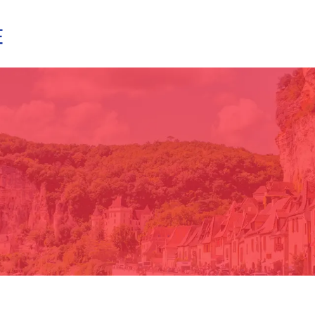
Itinéraires vélo
Balades cyclotourisme
Sites nat