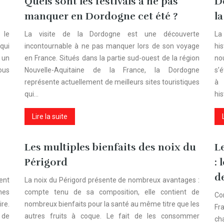
Quels sont les festivals à ne pas
D
manquer en Dordogne cet été ?
l
 le
La visite de la Dordogne est une découverte
La
qui
incontournable à ne pas manquer lors de son voyage
hi
t un
en France. Situés dans la partie sud-ouest de la région
no
ous
Nouvelle-Aquitaine de la France, la Dordogne
s’
représente actuellement de meilleurs sites touristiques
à 
qui…
hi
Lire la suite
Les multiples bienfaits des noix du
L
Périgord
:
d
ent
La noix du Périgord présente de nombreux avantages :
nes
compte tenu de sa composition, elle contient de
Co
re.
nombreux bienfaits pour la santé au même titre que les
Fr
s de
autres fruits à coque. Le fait de les consommer
ch