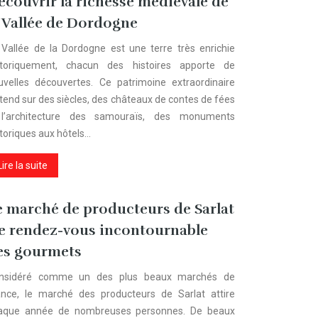
écouvrir la richesse médiévale de
a Vallée de Dordogne
 Vallée de la Dordogne est une terre très enrichie
storiquement, chacun des histoires apporte de
uvelles découvertes. Ce patrimoine extraordinaire
étend sur des siècles, des châteaux de contes de fées
l’architecture des samouraïs, des monuments
storiques aux hôtels…
Lire la suite
e marché de producteurs de Sarlat
 le rendez-vous incontournable
es gourmets
nsidéré comme un des plus beaux marchés de
ance, le marché des producteurs de Sarlat attire
aque année de nombreuses personnes. De beaux